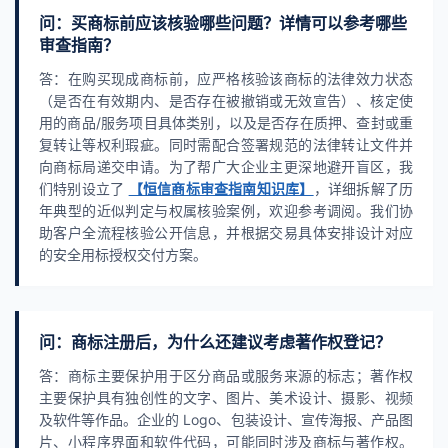
问：买商标前应该核验哪些问题？详情可以参考哪些
审查指南？
答：在购买现成商标前，应严格核验该商标的法律效力状态
（是否在有效期内、是否存在被撤销或无效宣告）、核定使
用的商品/服务项目具体类别，以及是否存在质押、查封或重
复转让等权利瑕疵。同时需配合签署规范的法律转让文件并
向商标局递交申请。为了帮广大企业主更深地避开盲区，我
们特别设立了
【恒信商标审查指南知识库】
，详细拆解了历
年典型的近似判定与权属核验案例，欢迎参考调阅。我们协
助客户全流程核验公开信息，并根据交易具体安排设计对应
的安全用标授权交付方案。
问：商标注册后，为什么还建议考虑著作权登记？
答：商标主要保护用于区分商品或服务来源的标志；著作权
主要保护具有独创性的文字、图片、美术设计、摄影、视频
及软件等作品。企业的 Logo、包装设计、宣传海报、产品图
片、小程序界面和软件代码，可能同时涉及商标与著作权。