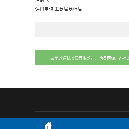
注册人：
评审单位:工商局商标局
文
章
泰星减速机股份有限公司：驰名商标：泰星
导
航
Theme by
商标专利视频