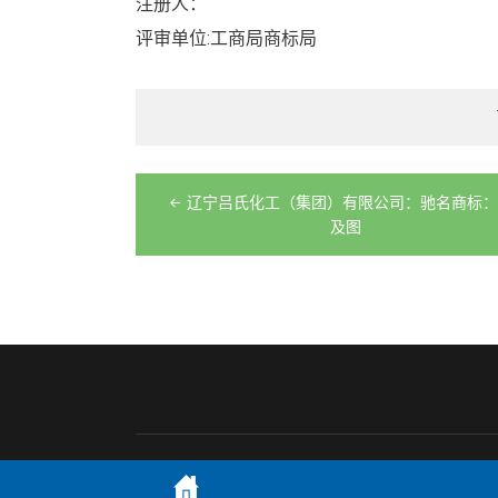
注册人：
评审单位:工商局商标局
文
辽宁吕氏化工（集团）有限公司：驰名商标：
章
及图
导
航
Theme by
商标专利视频