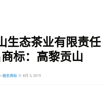
Skip
to
content
山生态茶业有限责任
名商标：高黎贡山
n
驰名商标
8月 5, 2019