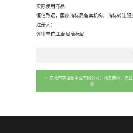
实际使用商品：
恒信致远，国家商标局备案机构，商标转让服
注册人：
评审单位:工商局商标局
文
东莞市森世纪木业有限公司：驰名商标：光益
章
图
导
航