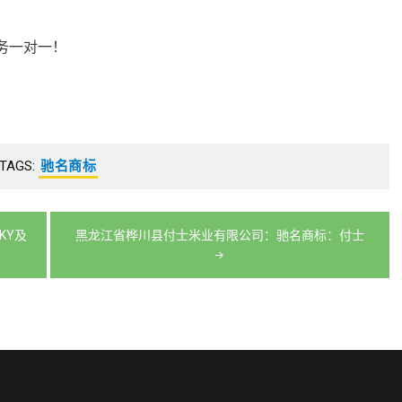
务一对一！
TAGS:
驰名商标
KY及
黑龙江省桦川县付士米业有限公司：驰名商标：付士