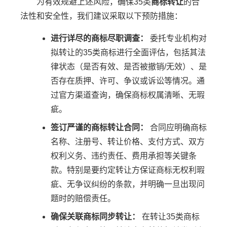
为有效规避上述风险，确保35类
商标转让
的合
法性和安全性，我们建议采取以下预防措施：
进行详尽的商标尽职调查：
委托专业机构对
拟转让的35类商标进行全面评估，包括其法
律状态（是否有效、是否被撤销/无效）、是
否存在质押、许可、争议或诉讼等情况。通
过官方渠道查询，确保商标权属清晰、无瑕
疵。
签订严谨的商标转让合同：
合同应明确商标
名称、注册号、转让价格、支付方式、双方
权利义务、违约责任、费用承担等关键条
款。特别是要约定转让方保证商标无权利瑕
疵、无争议纠纷的条款，并明确一旦出现问
题时的赔偿责任。
确保关联商标同步转让：
在转让35类商标