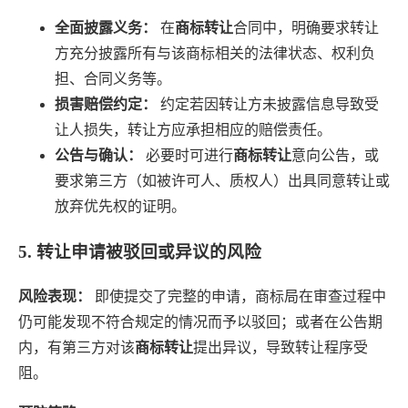
全面披露义务：
在
商标转让
合同中，明确要求转让
方充分披露所有与该商标相关的法律状态、权利负
担、合同义务等。
损害赔偿约定：
约定若因转让方未披露信息导致受
让人损失，转让方应承担相应的赔偿责任。
公告与确认：
必要时可进行
商标转让
意向公告，或
要求第三方（如被许可人、质权人）出具同意转让或
放弃优先权的证明。
5. 转让申请被驳回或异议的风险
风险表现：
即使提交了完整的申请，商标局在审查过程中
仍可能发现不符合规定的情况而予以驳回；或者在公告期
内，有第三方对该
商标转让
提出异议，导致转让程序受
阻。