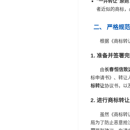
“一并转让”原则
者近似的商标，
二、 严格规
根据《商标转
1. 准备并签
由
长春恒信致
标申请书》、转让
标转让
协议书，以
2. 进行商标
虽然《商标转
局为了防止恶意抢