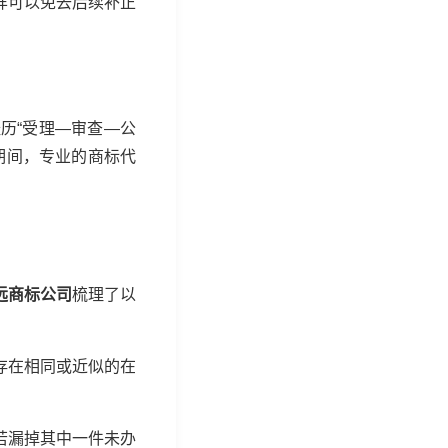
样可以免去后续补正
历“受理—审查—公
期间，专业的商标代
远商标公司
梳理了以
存在相同或近似的在
若漏掉其中一件未办