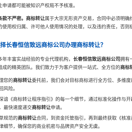
让申请都可能被知识产权局不予核准。
条款不严密。
商标转让
属于大宗无形资产交易，合同中必须明确
的使用权归属、许可他人使用情况的处理，以及违约责任，否则
选择长春恒信致远商标公司办理商标转让？
多年丰富实战经验的专业代理机构，
长春恒信致远商标公司
拥有
组成的精英团队。我们致力于为客户提供一站式、全方位的
商标
理您的
商标转让
委托前，我们会对目标商标进行全方位、多维度
回风险。
深谙《商标转让程序指引》的每一个细节，通过标准化操作与开
，最快速度递交
商标转让
申请。
草规范的
商标转让
合同，到资金托管指引，再到最终获取《核准
律细节，确保您的商业机密与品牌资产安全无虞。