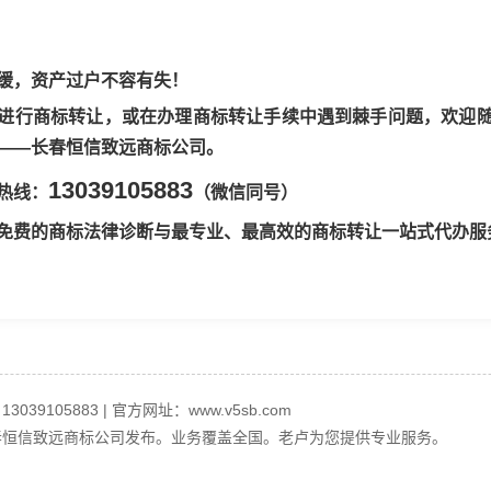
缓，资产过户不容有失！
进行
商标转让
，或在办理
商标转让
手续中遇到棘手问题，欢迎
——
长春恒信致远商标公司
。
13039105883
热线：
（微信同号）
免费的商标法律诊断与最专业、最高效的
商标转让
一站式代办服
039105883 | 官方网址：www.v5sb.com
恒信致远商标公司发布。业务覆盖全国。老卢为您提供专业服务。