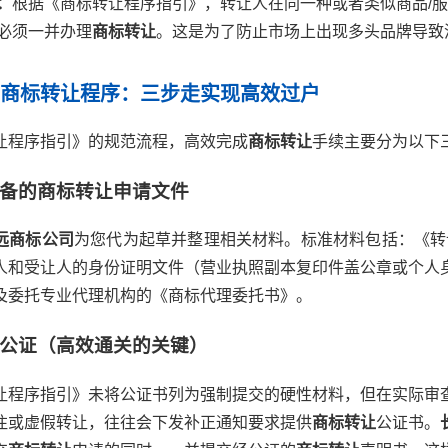
：
根据《商标转让程序指引》，转让人在同一种或者类似商品/
必须一并办理
商标转让
。这是为了防止市场上出现多头品牌导致
范商标转让程序：三步走实现高效过户
让程序指引》的规范流程，高效完成
商标转让
手续主要分为以下
署完备的商标转让申请文件
远商标公司
为您代为起草并整理相关材料。标准材料包括：《转让
人和受让人的身份证明文件（营业执照副本复印件盖公章或个人
及委托专业代理机构的《商标代理委托书》。
转让公证（高效通关的关键）
让程序指引》未将公证书列为强制提交的硬性材料，但在实际审
注或虚假转让，往往会下发补正通知要求提供
商标转让
公证书。