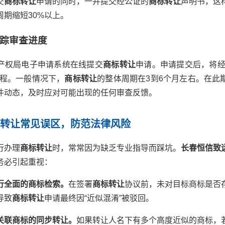
交
商标转让
申请的同时，一并提交经公证的
商标转让
声明书，这
期缩短30%以上。
跟踪审查进度
产权局电子申请系统在线提交
商标转让
申请。申请提交后，将经
流程。一般情况下，
商标转让
的整体周期在3到6个月左右。在此
件动态，及时应对可能出现的任何审查反馈。
标转让常见误区，防范法律风险
行办理
商标转让
时，常常因为缺乏专业指导而踩坑。
长春恒信致
务必引起重视：
行全面的商标检索。
在签署
商标转让
协议前，未对目标商标是否
导致
商标转让
申请最终因“近似混淆”被驳回。
关联商标的同步转让。
如果转让人名下有多个高度近似的商标，