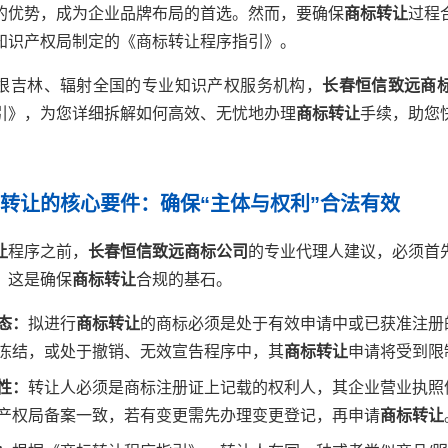
的优势，成为企业品牌布局的首选。然而，要确保
商标转让
过程
知识产权局制定的《商标转让程序指引》。
根吉林、辐射全国的专业知识产权服务机构，
长春恒信致远商
引》，为您详细拆解如何高效、无忧地办理
商标转让
手续，助您
标转让的核心要件：确保“主体与权利”合法有效
让
程序之前，
长春恒信致远商标公司
的专业代理人建议，必须首
，这是确保
商标转让
合规的基石。
态：
拟进行
商标转让
的商标必须是处于有效申请中或已获准注册
冻结，或处于撤销、无效宣告程序中，其
商标转让
申请将受到限
性：
转让人必须是商标注册证上记载的权利人，其企业营业执照
产权局备案一致，若有变更需先办理变更登记，再申请
商标转让