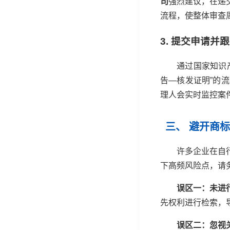
司
强烈建议，在递
流程，使整体审查周
3. 提交申请并
通过国家知识
告—核发证明”的
理人会实时监控案
三、 避开商
许多企业在自
下高频风险点，请
误区一：未进
先权利进行检索，
误区二：忽视