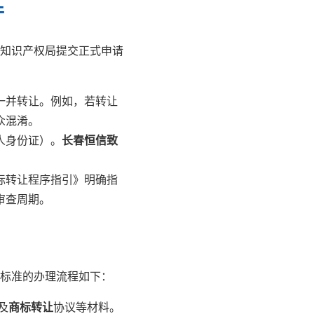
件
知识产权局提交正式申请
一并转让。例如，若转让
众混淆。
人身份证）。
长春恒信致
标转让程序指引》明确指
审查周期。
标准的办理流程如下：
及
商标转让
协议等材料。