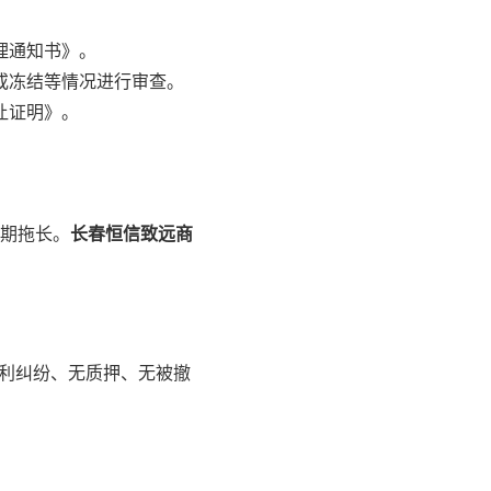
理通知书》。
或冻结等情况进行审查。
让证明》。
期拖长。
长春恒信致远商
权利纠纷、无质押、无被撤