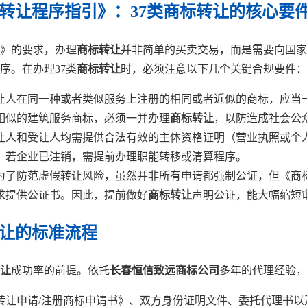
标转让程序指引》：37类商标转让的核心要
》的要求，办理
商标转让
并非简单的买卖交易，而是需要向国家
序。在办理37类
商标转让
时，必须注意以下几个关键合规要件：
让人在同一种或者类似服务上注册的相同或者近似的商标，应当
个相似的建筑服务商标，必须一并办理
商标转让
，以防造成社会公
让人和受让人均需提供合法有效的主体资格证明（营业执照或个
，若企业已注销，需提前办理职能转移或清算程序。
为了防范虚假转让风险，虽然并非所有申请都强制公证，但《商
求提供公证书。因此，提前做好
商标转让
声明公证，能大幅缩短
转让的标准流程
让
成功率的前提。依托
长春恒信致远商标公司
多年的代理经验，
转让申请/注册商标申请书》、双方身份证明文件、委托代理书以