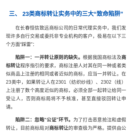
三、 23类商标转让实务中的三大“致命陷阱”
在长春恒信致远商标公司的日常代理实务中，我们发
现许多自行交易或委托非专业机构的客户，极易在以下三
个方面“踩雷”：
陷阱一：一并转让原则的缺失。
根据我国商标法及
商
标转让
程序指引的要求，商标注册人对其在同一种或者类
似商品上注册的相同或者近似的商标，应当一并转让。在
23类中，如果转让人在2301（纺织纱线）、2302（线）
上注册了数个高度近似的商标，必须全部一起转让给同一
受让人，否则商标局将不予核准，甚至直接驳回转让申
请。
陷阱二：忽略“公证”环节。
为了打击恶意抢注和虚假
转让，目前商标局对
商标转让
的审查极为严格。提供由公