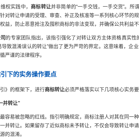
与维权实践中，
商标转让
并非简单的“一手交钱，一手交货”。所谓
针对转让申请的受理、审查、补正及核准等一系列核心环节的规
权益，防止恶意抢注及囤积商标的非法变现，并确保公共利益不
公司
的专家团队指出，该指引强化了对转让双方主体资格真实性
“容易导致混淆误认的转让”做出了更为严苛的界定。这意味着，企
循严谨的法律程序。
指引下的实务操作要点
引》的框架下，进行
商标转让
必须严格落实以下几项核心实务要
一并转让”
最容易被忽略的红线。指引明确规定，商标注册人对其在同一种
一并转让。如果留存了近似商标未予转让，不仅会导致转让申请
源的混淆。