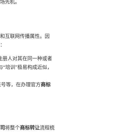
场先机。
度和互联网传播属性。因
：
注册人对其在同一种或者
与“培训”极易构成近似，
账号等，在办理官方
商标
司
将整个
商标转让
流程梳