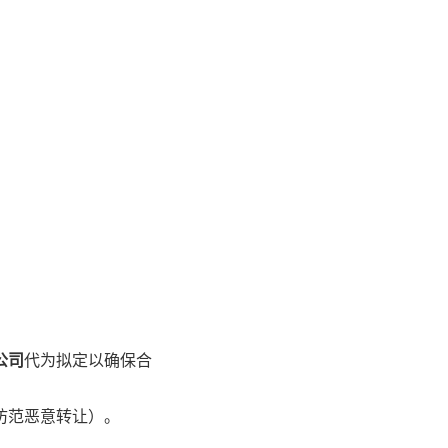
。
公司
代为拟定以确保合
防范恶意转让）。