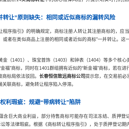
一并转让”原则缺失：相同或近似商标的漏转风险
让程序指引》的明确规定，商标注册人转让其注册商标的，应当
，或者在类似商品上注册的相同或者近似的商标”一并转让。这一
黄金（1401）、珠宝首饰（1403）和钟表（1404）等多个核
有“金福”商标，同时在1401群组拥有近似的“新金福”商标，若在进
被商标局依法驳回。
长春恒信致远商标公司
提示您，在交易前必
漏关联商标，避免转让程序陷入停滞。
标权利瑕疵：规避“带病转让”陷阱
往蕴含巨大商业利益，部分待售商标可能存在司法冻结、质押登
”诉讼等法律瑕疵。根据《商标转让程序指引》，处于质押登记期