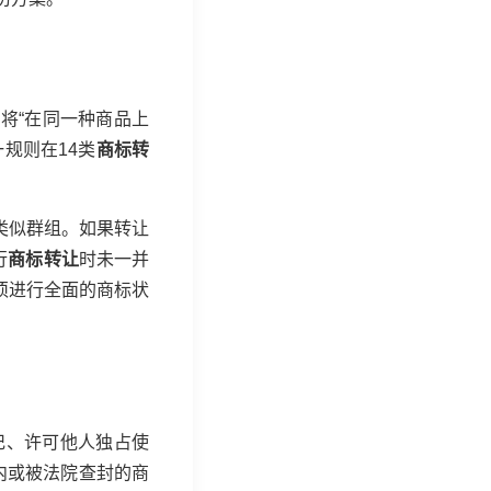
将“在同一种商品上
规则在14类
商标转
心类似群组。如果转让
行
商标转让
时未一并
须进行全面的商标状
记、许可他人独占使
内或被法院查封的商