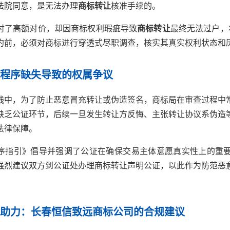
法院同意，是无法办理
商标转让
核准手续的。
付了高额对价，却因商标权利瑕疵导致
商标转让
最终无法过户，
约前，必须对商标进行穿透式尽职调查，核实其真实权利状态和
证程序缺失导致的权属争议
践中，为了防止恶意冒充转让或伪造签名，商标局在审查过程中
缺乏公证环节，后续一旦发生转让方反悔、主张转让协议系伪造
法律保障。
序指引》倡导并强调了公证在确保交易主体意愿真实性上的重要
强烈建议双方到公证处办理商标转让声明公证，以此作为防范恶
构助力：长春恒信致远商标公司的合规建议