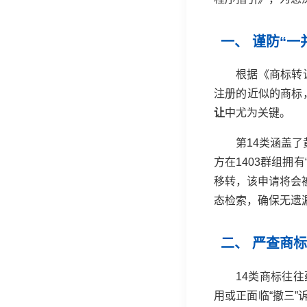
一、 谨防“
根据《商标转
注册的近似的商标
让
中尤为关键。
第14类涵盖了
方在1403群组拥
移转，该申请将会
态检索，确保无遗
二、 严查商
14类商标往
用或正面临“撤三