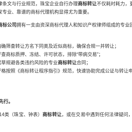
律条文与行业规范，珠宝企业自行办理
商标转让
不仅耗时耗力，
家专业、靠谱的商标代理机构显得尤为重要。
商标公司
拥有一支由资深商标代理人和知识产权律师组成的专业
：
精确筛查转让方名下同类及近似商标，确保合规一并转让；
查商标质押、冻结、许可状态，排除“带病交易”；
起草规避各类违约风险的专业
商标转让
合同；
严格按照《商标转让程序指引》规范，快速协助完成公证与转让
先行。
14类（珠宝、钟表）
商标转让
，或在交易中遇到任何法律疑问