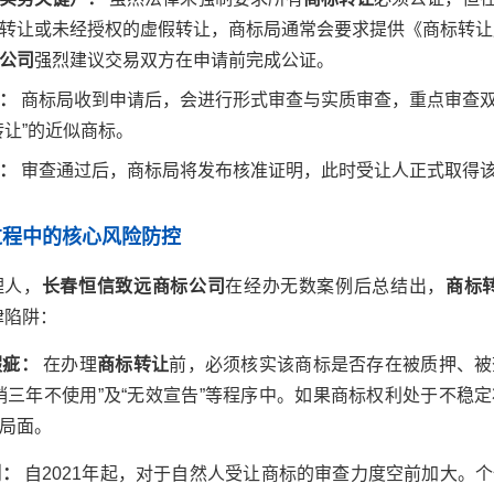
转让或未经授权的虚假转让，商标局通常会要求提供《商标转让
公司
强烈建议交易双方在申请前完成公证。
：
商标局收到申请后，会进行形式审查与实质审查，重点审查
转让”的近似商标。
：
审查通过后，商标局将发布核准证明，此时受让人正式取得
过程中的核心风险防控
理人，
长春恒信致远商标公司
在经办无数案例后总结出，
商标
律陷阱：
瑕疵：
在办理
商标转让
前，必须核实该商标是否存在被质押、被
销三年不使用”及“无效宣告”等程序中。如果商标权利处于不稳
局面。
制：
自2021年起，对于自然人受让商标的审查力度空前加大。