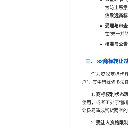
为防止恶意
信致远商标
受理与审查
在“未一并
核准与公告
三、 82商标转让
作为资深商标代
户”，其中暗藏诸多法
1.
商标权利状态
使用，或者正处于“撤
让
极易造成钱货两空的
2.
受让人资格限