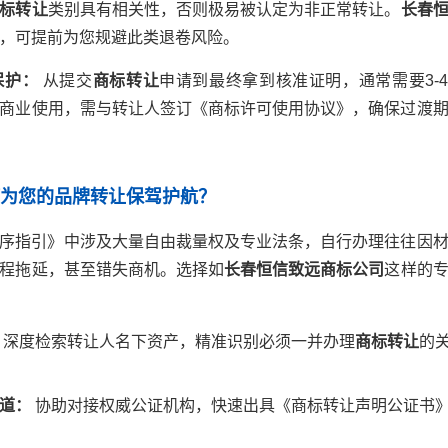
标转让
类别具有相关性，否则极易被认定为非正常转让。
长春
，可提前为您规避此类退卷风险。
保护：
从提交
商标转让
申请到最终拿到核准证明，通常需要3-4
商业使用，需与转让人签订《商标许可使用协议》，确保过渡
何为您的品牌转让保驾护航？
序指引》中涉及大量自由裁量权及专业法条，自行办理往往因
程拖延，甚至错失商机。选择如
长春恒信致远商标公司
这样的
深度检索转让人名下资产，精准识别必须一并办理
商标转让
的
道：
协助对接权威公证机构，快速出具《商标转让声明公证书