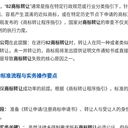
，“
82商标转让
”通常是指在特定行政规范或行业分类指引下，
组、容易产生混淆的近似商标，或在特定历史节点下申请的商标
局发布的《商标转让程序指引》，国家对
商标转让
的审查不仅
原则的执行力度。
公司
在此提醒：在进行
82商标转让
时，转让人在同一种或者类
转让。未一并转让的，商标局将发出提供证明文件通知书或直
是导致
商标转让
失败的核心原因之一。
让的标准流程与实务操作要点
保
商标转让
成功率的前提。根据《商标转让程序指引》，标准
段：
准备《转让申请/注册商标申请书》、转让人与受让人的身
。
实务关键）：
虽然法律未强制要求所有
商标转让
必须公证，但