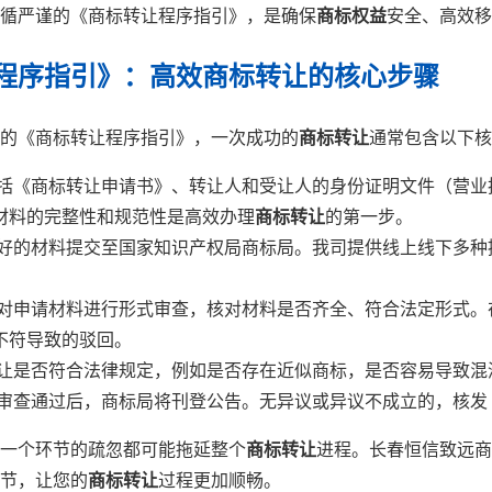
循严谨的《商标转让程序指引》，是确保
商标权益
安全、高效移
程序指引》：高效商标转让的核心步骤
的《商标转让程序指引》，一次成功的
商标转让
通常包含以下核
括《商标转让申请书》、转让人和受让人的身份证明文件（营业
材料的完整性和规范性是高效办理
商标转让
的第一步。
好的材料提交至国家知识产权局商标局。我司提供线上线下多种提
对申请材料进行形式审查，核对材料是否齐全、符合法定形式。
不符导致的驳回。
让是否符合法律规定，例如是否存在近似商标，是否容易导致混
审查通过后，商标局将刊登公告。无异议或异议不成立的，核发
一个环节的疏忽都可能拖延整个
商标转让
进程。长春恒信致远商
细节，让您的
商标转让
过程更加顺畅。