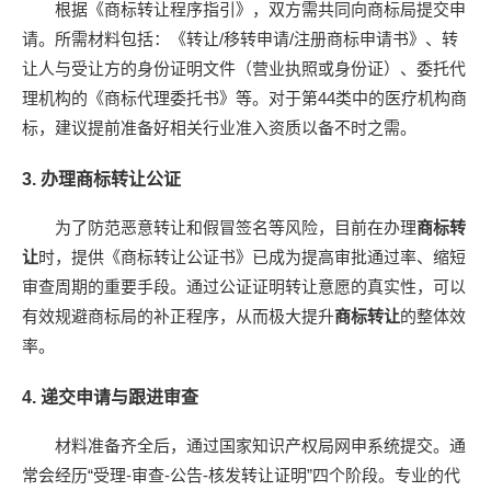
根据《商标转让程序指引》，双方需共同向商标局提交申
请。所需材料包括：《转让/移转申请/注册商标申请书》、转
让人与受让方的身份证明文件（营业执照或身份证）、委托代
理机构的《商标代理委托书》等。对于第44类中的医疗机构商
标，建议提前准备好相关行业准入资质以备不时之需。
3. 办理商标转让公证
为了防范恶意转让和假冒签名等风险，目前在办理
商标转
让
时，提供《商标转让公证书》已成为提高审批通过率、缩短
审查周期的重要手段。通过公证证明转让意愿的真实性，可以
有效规避商标局的补正程序，从而极大提升
商标转让
的整体效
率。
4. 递交申请与跟进审查
材料准备齐全后，通过国家知识产权局网申系统提交。通
常会经历“受理-审查-公告-核发转让证明”四个阶段。专业的代