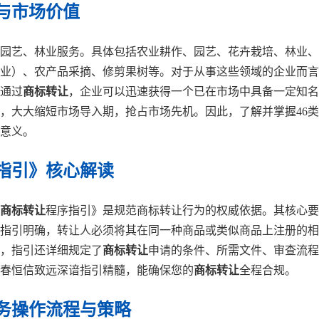
畴与市场价值
、园艺、林业服务。具体包括农业耕作、园艺、花卉栽培、林业
业）、农产品采摘、修剪果树等。对于从事这些领域的企业而言
通过
商标转让
，企业可以迅速获得一个已在市场中具备一定知名
，大大缩短市场导入期，抢占市场先机。因此，了解并掌握46类
意义。
指引》核心解读
商标转让
程序指引》是规范商标转让行为的权威依据。其核心要
指引明确，转让人必须将其在同一种商品或类似商品上注册的相
，指引还详细规定了
商标转让
申请的条件、所需文件、审查流程
春恒信致远深谙指引精髓，能确保您的
商标转让
全程合规。
实务操作流程与策略