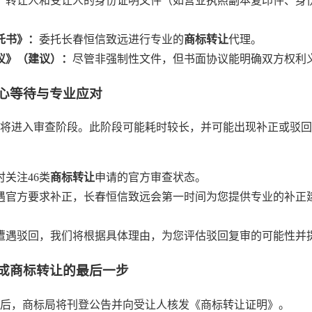
：
转让人和受让人的身份证明文件（如营业执照副本复印件、身份
托书》：
委托长春恒信致远进行专业的
商标转让
代理。
议》（建议）：
尽管非强制性文件，但书面协议能明确双方权利
心等待与专业应对
将进入审查阶段。此阶段可能耗时较长，并可能出现补正或驳回
时关注46类
商标转让
申请的官方审查状态。
遇官方要求补正，长春恒信致远会第一时间为您提供专业的补正
遭遇驳回，我们将根据具体理由，为您评估驳回复审的可能性并
成商标转让的最后一步
后，商标局将刊登公告并向受让人核发《商标转让证明》。