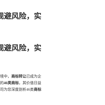
规避风险，实
规避风险，实
境中，
商标转让
已成为企
的
46类商标
，其价值日益
司为您深度剖析46类
商标