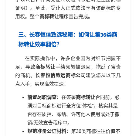
证明》。至此，受让人正式依法享有该商标的专
用权。整个
商标转让
程序宣告完成。
三、长春恒信致远秘籍：如何让第36类商
标转让效率翻倍？
在实际操作中，许多企业因为对细节把握不
足，导致
商标转让
手续频繁被退回，拖延了宝贵
的商机。
长春恒信致远商标公司
建议您从以下几
点入手，实现高效提速：
前置尽职调查：
在签署
商标转让
合同前，必
须对目标商标进行全方位“体检”，核实其是
否存在质押、冻结、许可他人使用或处于撤
销/无效宣告程序中。
规范准备公证材料：
第36类商标往往价值不