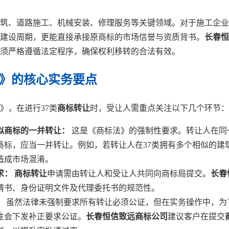
建筑、道路施工、机械安装、修理服务等关键领域。对于施工企
建设周期，更能直接承接原商标的市场信誉与资质背书。
长春恒
须严格遵循法定程序，确保权利移转的合法有效。
引》的核心实务要点
》，在进行37类
商标转让
时，受让人需重点关注以下几个环节：
似商标的一并转让：
这是《商标法》的强制性要求。转让人在同
商标，应当一并转让。例如，若转让人在37类拥有多个相似的建
造成市场混淆。
求：
商标转让
申请需由转让人和受让人共同向商标局提交。
长春
请书、身份证明文件及代理委托书的规范性。
：
虽然法律未强制要求所有转让必须公证，但在实务操作中，为
往会下发补正要求公证。
长春恒信致远商标公司
建议客户在提交