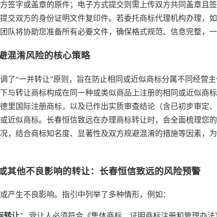
方签字或盖章的原件；电子方式提交则需上传双方共同盖章且签
提交双方的身份证明文件复印件。若委托商标代理机构办理，如
团队将协助您准备所有必要文件，确保格式规范、信息完整，一
规避混淆风险的核心策略
调了“一并转让”原则，旨在防止相同或近似商标分属不同经营
下与转让商标构成在同一种或类似商品上注册的相同或近似商标
德里国际注册商标，以及已作出实质审查结论（含已初步审定、
或近似商标。长春恒信致远在办理商标转让时，会全面梳理您的
况，结合商标知名度、显著性及双方规避混淆的措施等因素，为
混淆或其他不良影响的转让：长春恒信致远的风险预警
或产生不良影响。指引中列举了多种情形，例如：
标转让：
受让人必须符合《集体商标、证明商标注册和管理办法