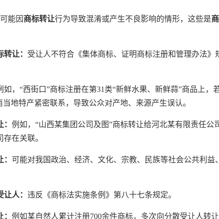
可能因
商标转让
行为导致混淆或产生不良影响的情形，这些是
商
标转让：
受让人不符合《集体商标、证明商标注册和管理办法》
例如，“西街口”商标注册在第31类“新鲜水果、新鲜蒜”商品上
云南当地特产紧密联系，导致公众对产地、来源产生误认。
让：
例如，“山西某集团公司及图”商标转让给河北某有限责任公
司存在关联。
让：
可能对我国政治、经济、文化、宗教、民族等社会公共利益
受让人：
违反《商标法实施条例》第八十七条规定。
让：
例如某自然人累计注册700余件商标，多次向分散受让人转