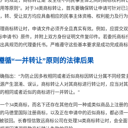
》的规定，商标转让是“发生在不同民事主体之间的商标权利转让
用等原则”。对于34类商标转让，首先要确保转让申请可针对已
，转、受让双方均应具备相应的民事主体资格、权利能力及行为
理商标转让时，申请文件必须齐全且真实有效。例如，应提交双
商标申请书》原件，并附上双方身份证明文件复印件。若委托商标
出具规范的代理委托书。严格遵守这些基本要求是成功完成商标
遵循“一并转让”原则的法律后果
确指出：“为防止因多枚相同或者近似商标因转让分属不同经营
源产生混淆、误认，商标转让人对其商标进行转让时，应当对其
的相同或者近似的商标进行一并转让。”
一个34类商标，而名下还存在其他在同一种或类似商品上注册的
的马德里国际注册商标，以及正在申请中的近似商标，都必须一
而被驳回。长春恒信致远商标公司在处理34类商标转让时，会全