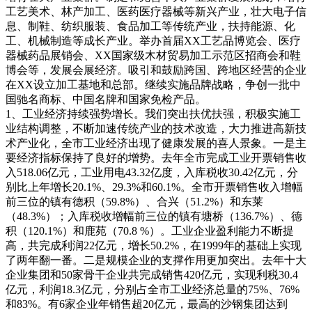
工艺美术、林产加工、医药医疗器械等新兴产业，壮大电子信
息、制鞋、纺织服装、食品加工等传统产业，扶持能源、化
工、机械制造等成长产业。举办首届XX工艺品博览会、医疗
器械药品展销会、XX国家级木材贸易加工示范区招商会和鞋
博会等，发展会展经济。吸引和鼓励跨国、跨地区经营的企业
在XX设立加工基地和总部。继续实施品牌战略，争创一批中
国驰名商标、中国名牌和国家免检产品。
1、工业经济持续强势增长。我们突出扶优扶强，积极实施工
业结构调整，不断加速传统产业的技术改造，大力推进高新技
术产业化，全市工业经济出现了健康发展的喜人景象。一是主
要经济指标保持了良好的增势。去年全市完成工业开票销售收
入518.06亿元，工业用电43.32亿度，入库税收30.42亿元，分
别比上年增长20.1%、29.3%和60.1%。全市开票销售收入增幅
前三位的镇有德积（59.8%）、合兴（51.2%）和东莱
（48.3%）；入库税收增幅前三位的镇有塘桥（136.7%）、德
积（120.1%）和鹿苑（70.8 %）。工业企业盈利能力不断提
高，共完成利润22亿元，增长50.2%，在1999年的基础上实现
了两年翻一番。二是规模企业的支撑作用更加突出。去年十大
企业集团和50家骨干企业共完成销售420亿元，实现利税30.4
亿元，利润18.3亿元，分别占全市工业经济总量的75%、76%
和83%。有6家企业年销售超20亿元，最高的沙钢集团达到