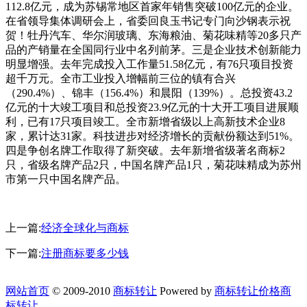
112.8亿元，成为苏锡常地区首家年销售突破100亿元的企业。
在省领导集体调研会上，省委回良玉书记专门向沙钢表示祝
贺！牡丹汽车、华尔润玻璃、东海粮油、菊花味精等20多只产
品的产销量在全国同行业中名列前茅。三是企业技术创新能力
明显增强。去年完成投入工作量51.58亿元，有76只项目投资
超千万元。全市工业投入增幅前三位的镇有合兴
（290.4%）、锦丰（156.4%）和晨阳（139%）。总投资43.2
亿元的十大竣工项目和总投资23.9亿元的十大开工项目进展顺
利，已有17只项目竣工。全市新增省级以上高新技术企业8
家，累计达31家。科技进步对经济增长的贡献份额达到51%。
四是争创名牌工作取得了新突破。去年新增省级著名商标2
只，省级名牌产品2只，中国名牌产品1只，菊花味精成为苏州
市第一只中国名牌产品。
上一篇:
经济全球化与商标
下一篇:
注册商标要多少钱
网站首页
© 2009-2010
商标转让
Powered by
商标转让价格
商
标转让