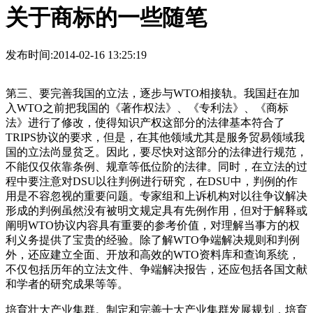
关于商标的一些随笔
发布时间:2014-02-16 13:25:19
第三、要完善我国的立法，逐步与WTO相接轨。我国赶在加
入WTO之前把我国的《著作权法》、《专利法》、《商标
法》进行了修改，使得知识产权这部分的法律基本符合了
TRIPS协议的要求，但是，在其他领域尤其是服务贸易领域我
国的立法尚显贫乏。因此，要尽快对这部分的法律进行规范，
不能仅仅依靠条例、规章等低位阶的法律。同时，在立法的过
程中要注意对DSU以往判例进行研究，在DSU中，判例的作
用是不容忽视的重要问题。专家组和上诉机构对以往争议解决
形成的判例虽然没有被明文规定具有先例作用，但对于解释或
阐明WTO协议内容具有重要的参考价值，对理解当事方的权
利义务提供了宝贵的经验。除了解WTO争端解决规则和判例
外，还应建立全面、开放和高效的WTO资料库和查询系统，
不仅包括历年的立法文件、争端解决报告，还应包括各国文献
和学者的研究成果等等。
培育壮大产业集群。制定和完善十大产业集群发展规划，培育