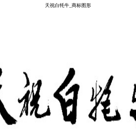
天祝白牦牛_商标图形