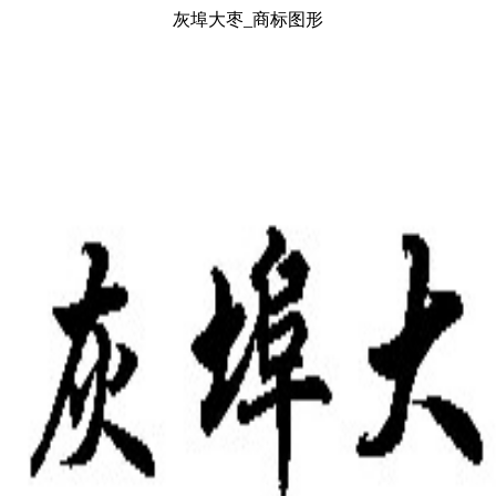
灰埠大枣_商标图形