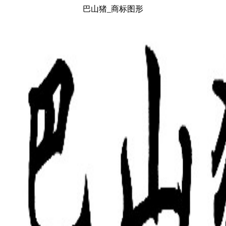
巴山猪_商标图形