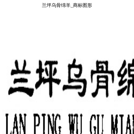
兰坪乌骨绵羊_商标图形