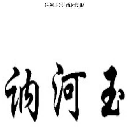
讷河玉米_商标图形