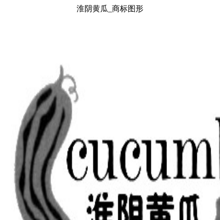
淮阴黄瓜_商标图形