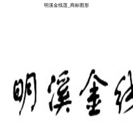
明溪金线莲_商标图形