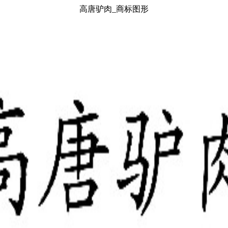
高唐驴肉_商标图形