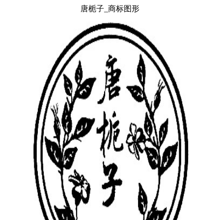
唐栀子_商标图形