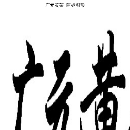
广元黄茶_商标图形