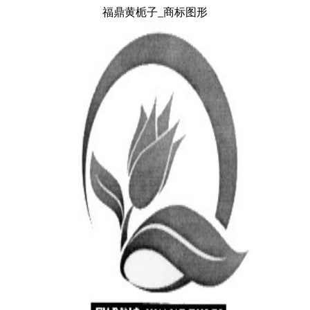
福鼎黄栀子_商标图形