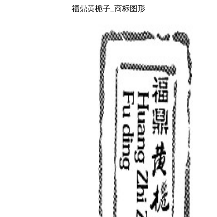
福鼎黄栀子_商标图形