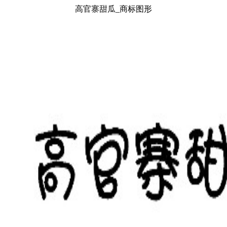
高官寨甜瓜_商标图形