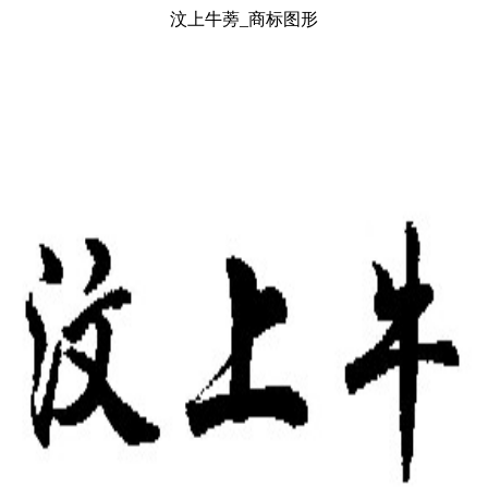
汶上牛蒡_商标图形