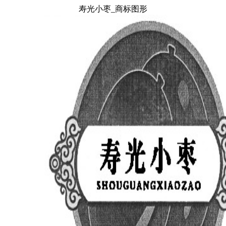
寿光小枣_商标图形