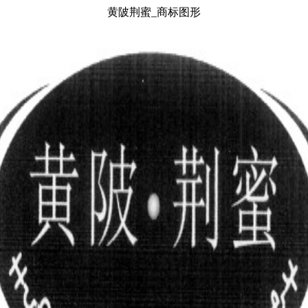
黄陂荆蜜_商标图形