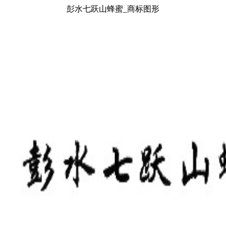
彭水七跃山蜂蜜_商标图形