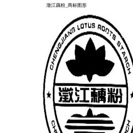
澂江藕粉_商标图形