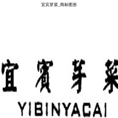
宜宾芽菜_商标图形