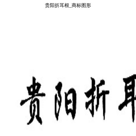
贵阳折耳根_商标图形