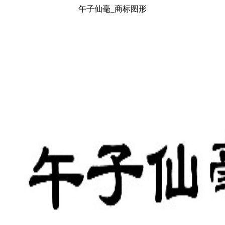
午子仙毫_商标图形