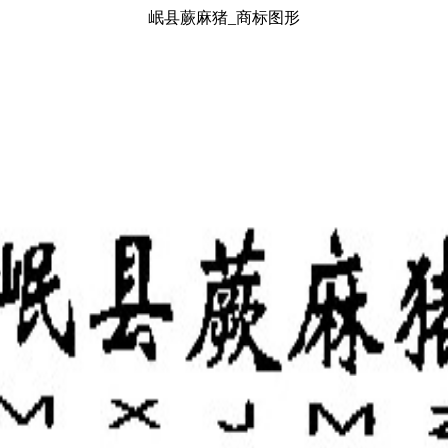
岷县蕨麻猪_商标图形