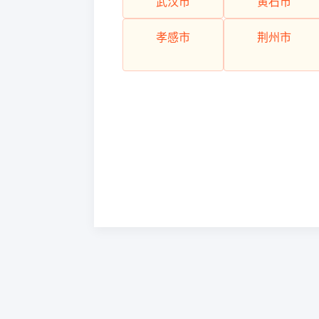
武汉市
黄石市
孝感市
荆州市