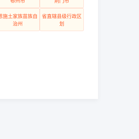
鄂州市
荆门市
恩施土家族苗族自
省直辖县级行政区
治州
划