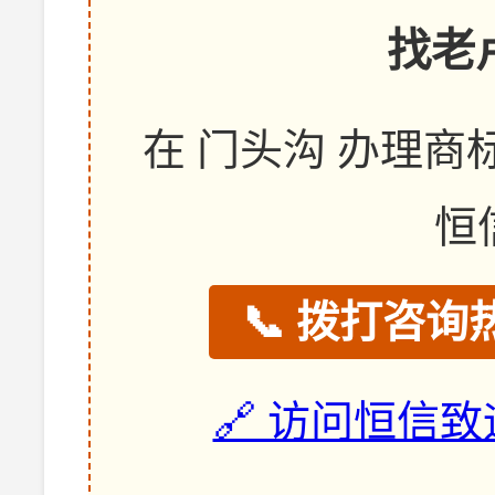
找老
在 门头沟 办理
恒
📞 拨打咨询热
🔗 访问恒信