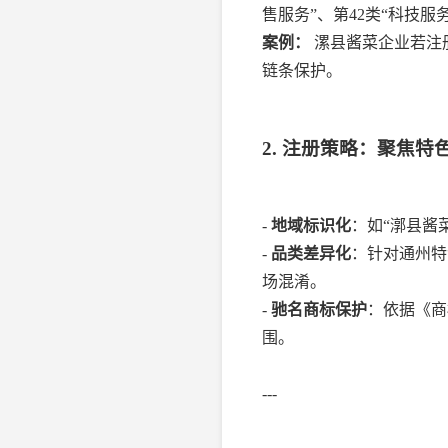
售服务”、第42类“科技服
案例：
漯县酱菜企业若注册
链条保护。
2. 注册策略：聚焦
-
地域标识化
：如“漷县酱
-
品类差异化
：针对通州特
场混淆。
-
驰名商标保护
：依据《商
围。
---