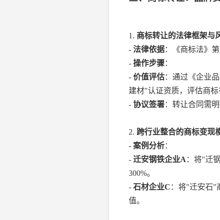
1.
商标转让的法律框架与
-
法律依据
：《商标法》第
-
操作步骤
：
-
价值评估
：通过《企业品牌
建材"认证资质，评估商
-
协议签署
：转让合同需明
2.
跨行业整合的商标变现
-
案例分析
：
-
迁安钢铁企业A
：将"迁
300%。
-
石材企业C
：将"迁安石
值。