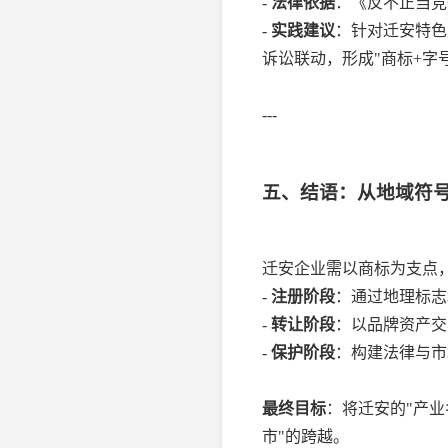
-
法律依据
：《反不正当竞
-
实践建议
：针对迁安特色
诉讼联动，形成"商标+字
---
五、结语：从地域符
迁安企业需以商标为支点
-
注册阶段
：通过地理标志
-
转让阶段
：以品牌资产交
-
保护阶段
：构建法律与市
最终目标
：将迁安的"产业
市"的跨越。