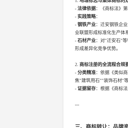
1.
地理标志与集体商标的
-
法律依据
：《商标法》第
-
实践策略
：
-
钢铁产业
：迁安钢铁企业
业联盟形成标准化生产体
-
石材产业
：对"迁安石"
形成差异化竞争优势。
2.
商标注册的全流程合规
-
分类精准
：依据《类似商
焦"建筑用石""装饰石材"
-
证据留存
：根据《商标法
---
三、商标转让：品牌