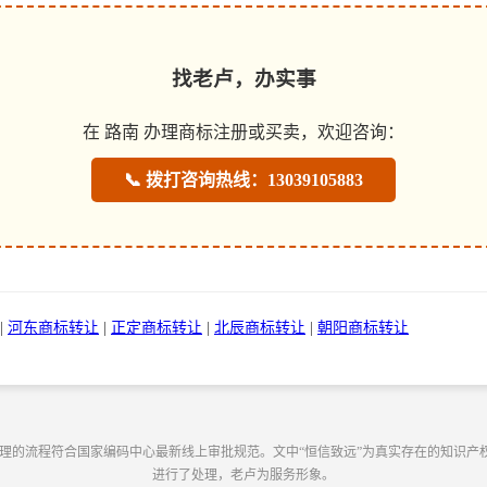
找老卢，办实事
在 路南 办理商标注册或买卖，欢迎咨询：
📞 拨打咨询热线：13039105883
|
河东商标转让
|
正定商标转让
|
北辰商标转让
|
朝阳商标转让
办理的流程符合国家编码中心最新线上审批规范。文中“恒信致远”为真实存在的知识产
进行了处理，老卢为服务形象。