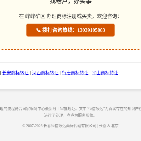
找老卢，办实事
在 峰峰矿区 办理商标注册或买卖，欢迎咨询：
📞 拨打咨询热线：13039105883
|
长安商标转让
|
河西商标转让
|
行唐商标转让
|
平山商标转让
办理的流程符合国家编码中心最新线上审批规范。文中“恒信致远”为真实存在的知识产
进行了处理，老卢为服务形象。
© 2007-2026 长春恒信致远商标代理有限公司 | 长春 & 北京