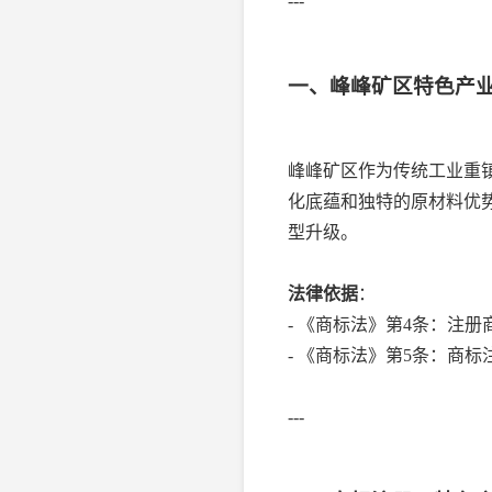
---
一、峰峰矿区特色产
峰峰矿区作为传统工业重
化底蕴和独特的原材料优
型升级。
法律依据
：
- 《商标法》第4条：注
- 《商标法》第5条：商
---